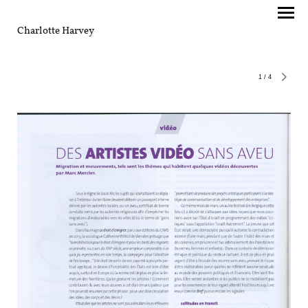
Charlotte Harvey
1
/
4